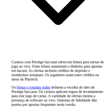
Casinos com Prestige baccarat oferecem bónus para mesas de
jogo ao vivo. Estes bónus aumentam o dinheiro para apostas
em bacará. As ofertas incluem créditos de depósito e
reembolsos semanais. Os jogadores usam estes créditos na
mesa da Playtech.
Os
bónus e rodadas grátis
definem a escolha de sites de
Prestige baccarat. Os casinos aplicam regras de levantamento
para este jogo de cartas. A variedade de ofertas mostra a
presença de software ao vivo. Sistemas de fidelidade dão
pontos por apostas frequentes nesta versão.