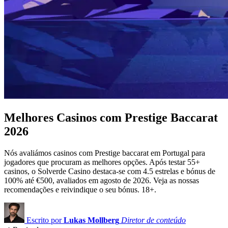
Melhores Casinos com Prestige Baccarat
2026
Nós avaliámos casinos com Prestige baccarat em Portugal para
jogadores que procuram as melhores opções. Após testar 55+
casinos, o Solverde Casino destaca-se com 4.5 estrelas e bónus de
100% até €500, avaliados em agosto de 2026. Veja as nossas
recomendações e reivindique o seu bónus. 18+.
Escrito por
Lukas Mollberg
Diretor de conteúdo