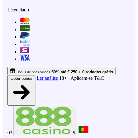
Licenciado
50% até € 250 + 0 rodadas grátis
Bônus de boas-vindas
Ler análise
18+ · Aplicam-se T&C
Obter bônus
03
8