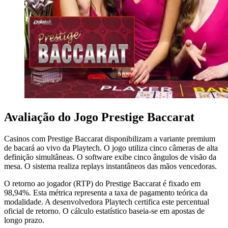
Avaliação do Jogo Prestige Baccarat
Casinos com Prestige Baccarat disponibilizam a variante premium
de bacará ao vivo da Playtech. O jogo utiliza cinco câmeras de alta
definição simultâneas. O software exibe cinco ângulos de visão da
mesa. O sistema realiza replays instantâneos das mãos vencedoras.
O retorno ao jogador (RTP) do Prestige Baccarat é fixado em
98,94%. Esta métrica representa a taxa de pagamento teórica da
modalidade. A desenvolvedora Playtech certifica este percentual
oficial de retorno. O cálculo estatístico baseia-se em apostas de
longo prazo.