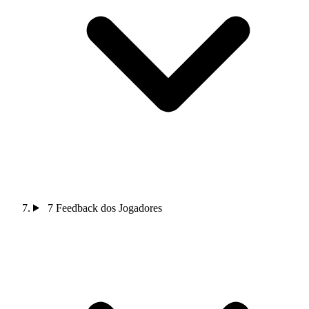
7
Feedback dos Jogadores