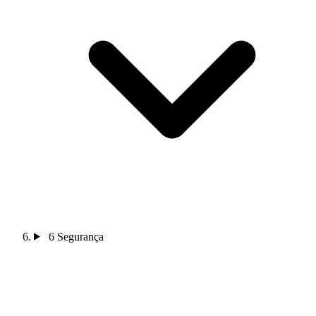
6
Segurança