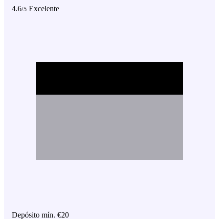
4.6
Excelente
/5
Depósito mín. €20