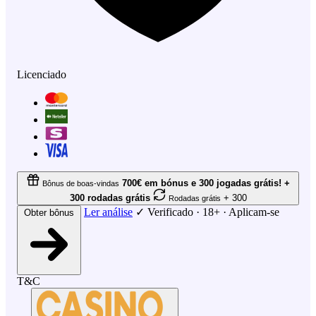
Licenciado
700€ em bónus e 300 jogadas grátis! +
Bônus de boas-vindas
300 rodadas grátis
+ 300
Rodadas grátis
Ler análise
✓ Verificado
· 18+ · Aplicam-se
Obter bônus
T&C