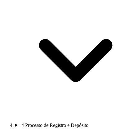
4
Processo de Registro e Depósito