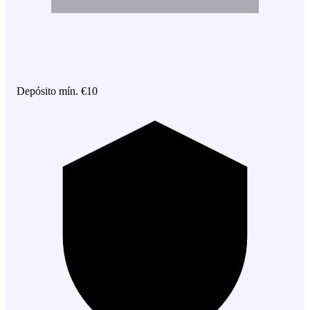
Depósito mín. €10