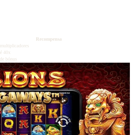
Recompensa
multiplicadores
té 40x
de bónus