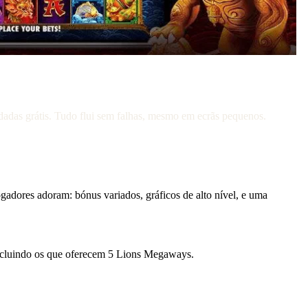
odadas grátis. Tudo flui sem falhas, mesmo em ecrãs pequenos.
ogadores adoram: bónus variados, gráficos de alto nível, e uma
incluindo os que oferecem 5 Lions Megaways.