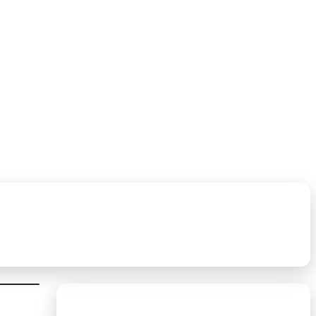
a Pragmatic Play. No jogo, o ritmo serve bem para jogar com
Informações gerais