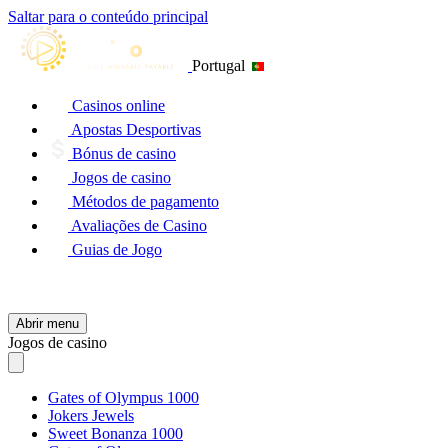
Saltar para o conteúdo principal
Portugal
Casinos online
Apostas Desportivas
Bónus de casino
Jogos de casino
Métodos de pagamento
Avaliações de Casino
Guias de Jogo
Buscar
Abrir menu
Jogos de casino
Gates of Olympus 1000
Jokers Jewels
Sweet Bonanza 1000