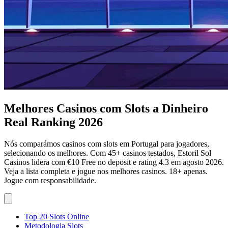
Melhores Casinos com Slots a Dinheiro
Real Ranking 2026
Nós comparámos casinos com slots em Portugal para jogadores,
selecionando os melhores. Com 45+ casinos testados, Estoril Sol
Casinos lidera com €10 Free no deposit e rating 4.3 em agosto 2026.
Veja a lista completa e jogue nos melhores casinos. 18+ apenas.
Jogue com responsabilidade.
Top 20 Slots Online
Metodologia Slots