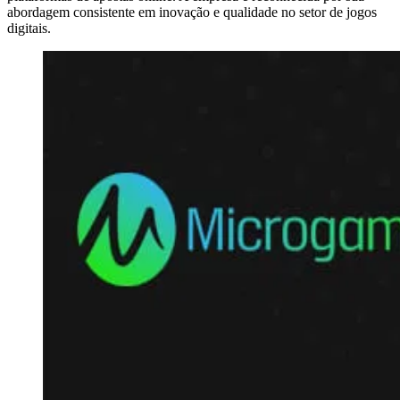
abordagem consistente em inovação e qualidade no setor de jogos
digitais.