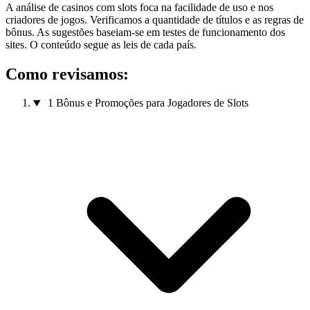
A análise de casinos com slots foca na facilidade de uso e nos
criadores de jogos. Verificamos a quantidade de títulos e as regras de
bônus. As sugestões baseiam-se em testes de funcionamento dos
sites. O conteúdo segue as leis de cada país.
Como revisamos:
1
Bônus e Promoções para Jogadores de Slots