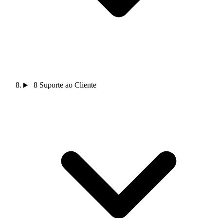
8
Suporte ao Cliente