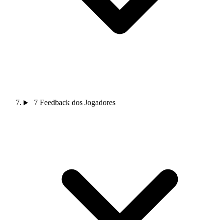
7
Feedback dos Jogadores