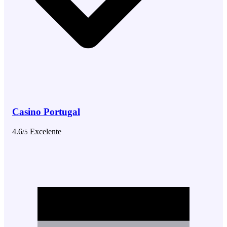
Casino Portugal
4.6
Excelente
/5