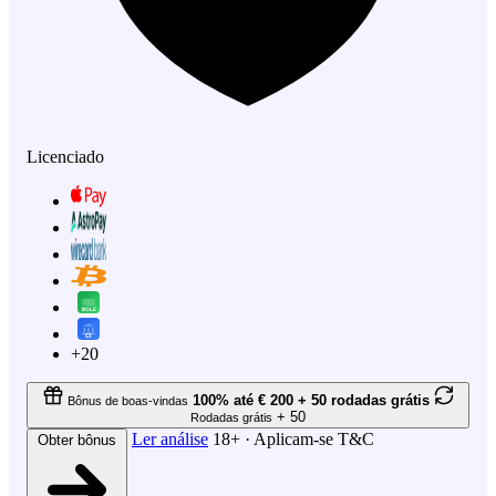
Licenciado
+20
100% até € 200 + 50 rodadas grátis
Bônus de boas-vindas
+ 50
Rodadas grátis
Ler análise
18+ · Aplicam-se T&C
Obter bônus