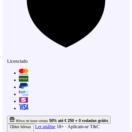
Licenciado
50% até € 250 + 0 rodadas grátis
Bônus de boas-vindas
Ler análise
18+ · Aplicam-se T&C
Obter bônus