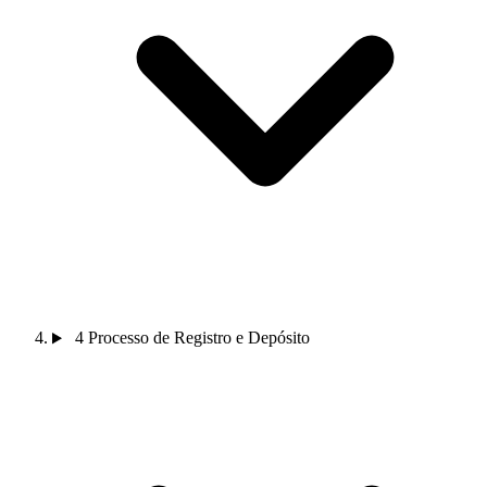
4
Processo de Registro e Depósito