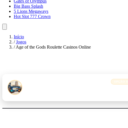
Gates of Olympus
Big Bass Splash
5 Lions Megaways
Hot Slot 777 Crown
Início
/
Jogos
/
Age of the Gods Roulette Casinos Online
Age Of The Gods Rou
OPINIÃO VERIFICADA
OPÇÃO S
Sofia Pereira
Age Of The Gods Roulette Casinos
Analista de casinos
▶ Jogar com dinheiro real