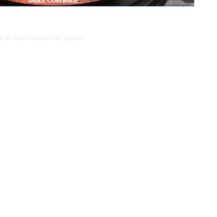
m as tuas chances de ganhar: