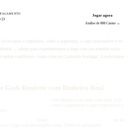
 PAGAMENTO
Jogar agora
+23
Análise de 888 Casino →
 licenciados e regulados , onde a segurança, o jogo responsável e os
ashback — ideais para experimentares o jogo com um impulso extra.
line confiáveis , visita o site da Casinoble Portugal . Lá encontras
e Gods Roulette com Dinheiro Real
r
Age of The Gods Roulette
com dinheiro real, estás com sorte. Este
ine licenciados e regulados
, onde a segurança, o jogo responsável e
idos.
us de boas-vindas
, como
bónus de depósito, rodadas grátis
ou até
ares o jogo com um impulso extra. Todos os operadores