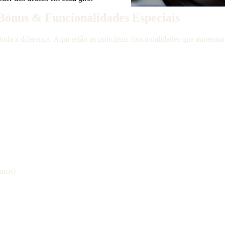
Bónus & Funcionalidades Especiais
oda a diferença. Aqui estão as principais funcionalidades que aumenta
uros)