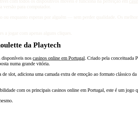
ível com todos os dispositivos móveis e funciona na perfeição em
casi
 da versão para computador.
ho ou enquanto esperas por alguém — sem perder qualidade. Os melhor
es a jogar com apenas alguns cliques.
ulette da Playtech
 disponíveis nos
casinos online em Portugal
. Criado pela conceituada P
posta numa grande vitória.
de slot, adiciona uma camada extra de emoção ao formato clássico da ro
ibilidade com os principais casinos online em Portugal, este é um jog
 mesmo.