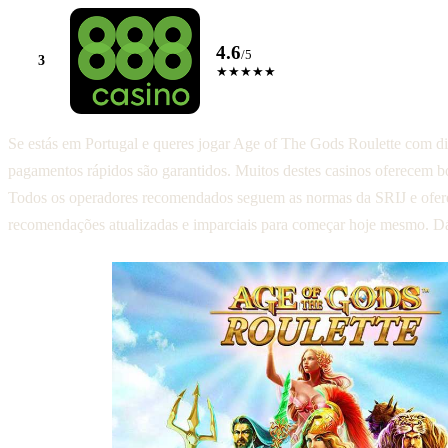
4.6
/5
3
★★★★★
Se estás em Portugal e queres jogar Age of The Gods Roulette com dinh
pagamentos rápidos são garantidos. Muitos destes casinos oferecem b
Todos os operadores recomendados seguem as normas da SRIJ e oferecem
recomendações atualizadas e imparciais para começar hoje mesmo. Dá 