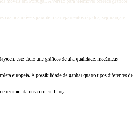
nos móveis em Portugal
. A versão para telemóvel oferece gráficos
es casinos móveis garantem carregamentos rápidos, segurança e
laytech, este título une gráficos de alta qualidade, mecânicas
leta europeia. A possibilidade de ganhar quatro tipos diferentes de
o que recomendamos com confiança.