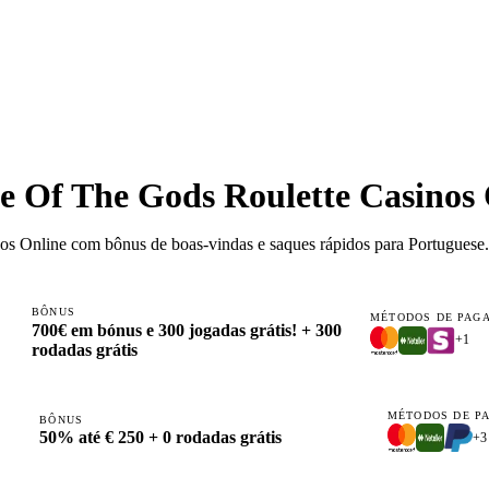
iona Age of The G…
H2: Age of The Gods Roulet…
Estratégias
ge Of The Gods Roulette Casinos
os Online com bônus de boas-vindas e saques rápidos para Portuguese.
BÔNUS
MÉTODOS DE PAG
700€ em bónus e 300 jogadas grátis! + 300
+1
rodadas grátis
MÉTODOS DE P
BÔNUS
50% até € 250 + 0 rodadas grátis
+3