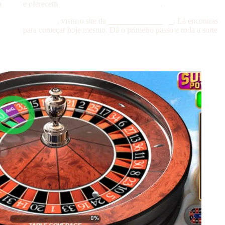
a
SRIJ
e oferecem
apoio ao cliente em português
.
 online confiáveis
, visita o site da
Casinoble Portugal
. Lá encontras
rciais
para começar hoje mesmo. Dá o primeiro passo e roda a sorte