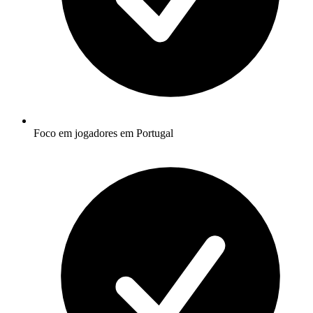
Foco em jogadores em Portugal