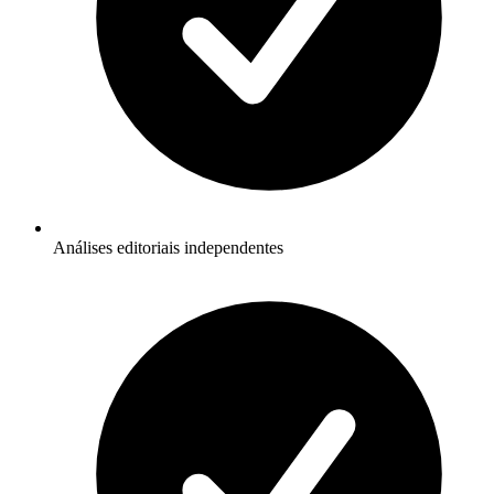
Análises editoriais independentes