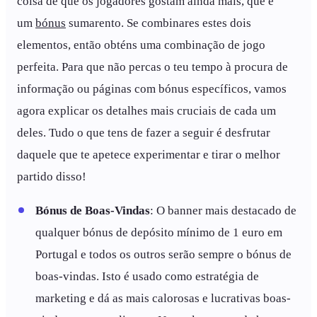
coisa de que os jogadores gostam ainda mais, que é
um
bónus
sumarento. Se combinares estes dois
elementos, então obténs uma combinação de jogo
perfeita. Para que não percas o teu tempo à procura de
informação ou páginas com bónus específicos, vamos
agora explicar os detalhes mais cruciais de cada um
deles. Tudo o que tens de fazer a seguir é desfrutar
daquele que te apetece experimentar e tirar o melhor
partido disso!
Bónus de Boas-Vindas
: O banner mais destacado de
qualquer bónus de depósito mínimo de 1 euro em
Portugal e todos os outros serão sempre o bónus de
boas-vindas. Isto é usado como estratégia de
marketing e dá as mais calorosas e lucrativas boas-