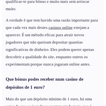
qualificar-te para bónus e muito mais sem arriscar
muito.
A verdade é que tem havido uma razão importante para
que cada vez mais destes
casinos online
estejam a
aparecer. É um método eficaz para atrair novos
jogadores que não queiram depositar quantias
significativas de dinheiro. Eles podem querer apenas
descobrir a qualidade do site, enquanto outros os
experimentam porque nunca jogaram online antes.
Que bónus podes receber num casino de
depósitos de 1 euro?
Mais do que um depósito mínimo de 1 euro, há uma