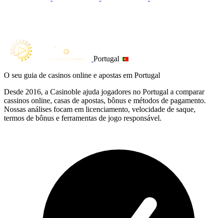
Portugal
O seu guia de casinos online e apostas em Portugal
Desde 2016, a Casinoble ajuda jogadores no Portugal a comparar
cassinos online, casas de apostas, bônus e métodos de pagamento.
Nossas análises focam em licenciamento, velocidade de saque,
termos de bônus e ferramentas de jogo responsável.