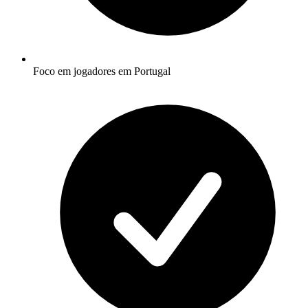
Foco em jogadores em Portugal