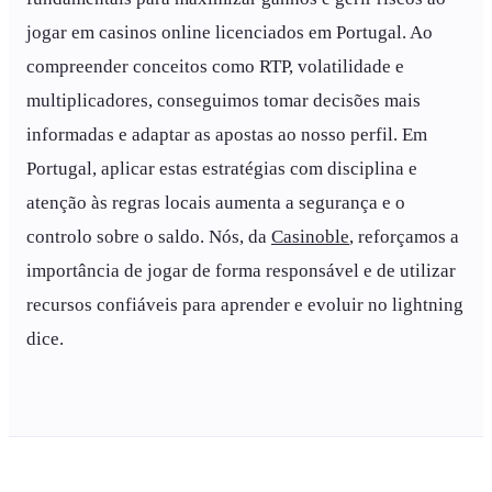
jogar em casinos online licenciados em Portugal. Ao
compreender conceitos como RTP, volatilidade e
multiplicadores, conseguimos tomar decisões mais
informadas e adaptar as apostas ao nosso perfil. Em
Portugal, aplicar estas estratégias com disciplina e
atenção às regras locais aumenta a segurança e o
controlo sobre o saldo. Nós, da
Casinoble
, reforçamos a
importância de jogar de forma responsável e de utilizar
recursos confiáveis para aprender e evoluir no lightning
dice.