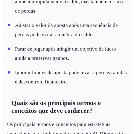
aumentar rapidamente o saldo, mas também o risco
de perdas.
Ajustar o valor da aposta após uma sequência de
perdas pode evitar a quebra do saldo.
Parar de jogar após atingir um objetivo de lucro
ajuda a preservar ganhos.
Ignorar limites de aposta pode levar a perdas rápidas
e descontrolo financeiro.
Quais são os principais termos e
conceitos que deve conhecer?
Os principais termos e conceitos para estratégias
vencedoras para lightning dice incluem RTP (Return to