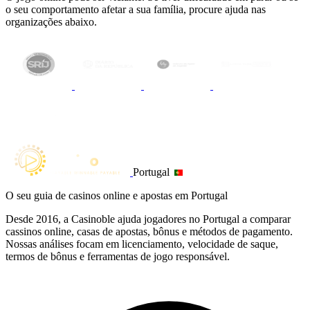
o seu comportamento afetar a sua família, procure ajuda nas
organizações abaixo.
Portugal
O seu guia de casinos online e apostas em Portugal
Desde 2016, a Casinoble ajuda jogadores no Portugal a comparar
cassinos online, casas de apostas, bônus e métodos de pagamento.
Nossas análises focam em licenciamento, velocidade de saque,
termos de bônus e ferramentas de jogo responsável.