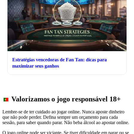
Estratégias vencedoras de Fan Tan: dicas para
maximizar seus ganhos
Valorizamos o jogo responsável
18+
Lembre-se de ter cuidado ao jogar online. Nunca aposte dinheiro
que não pode perder. Defina sempre um orçamento para cada
sessão, para saber quando parar. Não beba álcool ao apostar online.
O jogo online pode ser viciante. Se tiver dificuldade em parar ou se