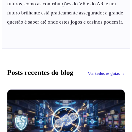
futuros, como as contribuições do VR e do AR, e um
futuro brilhante está praticamente assegurado; a grande
questão é saber até onde estes jogos e casinos podem ir.
Posts recentes do blog
Ver todos os guias →