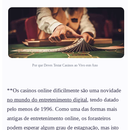
Por que Deves Testar Casinos ao Vivo este Ano
**Os casinos online dificilmente são uma novidade
no mundo do entretenimento digital
, tendo datado
pelo menos de 1996. Como uma das formas mais
antigas de entretenimento online, os forasteiros
podem esperar algum grau de estagnação, mas isto