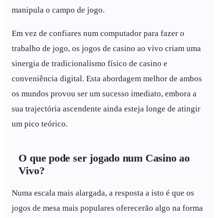
manipula o campo de jogo.
Em vez de confiares num computador para fazer o
trabalho de jogo, os jogos de casino ao vivo criam uma
sinergia de tradicionalismo físico de casino e
conveniência digital. Esta abordagem melhor de ambos
os mundos provou ser um sucesso imediato, embora a
sua trajectória ascendente ainda esteja longe de atingir
um pico teórico.
O que pode ser jogado num Casino ao
Vivo?
Numa escala mais alargada, a resposta a isto é que os
jogos de mesa mais populares oferecerão algo na forma