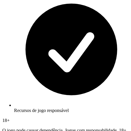
Recursos de jogo responsável
18+
O jogo pode causar dependência. Jogue com responsabilidade. 18+