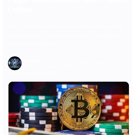
Online
Se está prestes a embarcar numa nova aventura, então
certifique-se de verificar estes métodos de pagamento
para casinos online em 2023!
João Costa
•
3 min de leitura
•
Redator de casinos e pagamentos
Atualizado 5 de maio de 2023