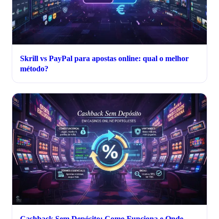
Skrill vs PayPal para apostas online: qual o melhor
método?
Cashback Sem Depósito: Como Funciona e Onde