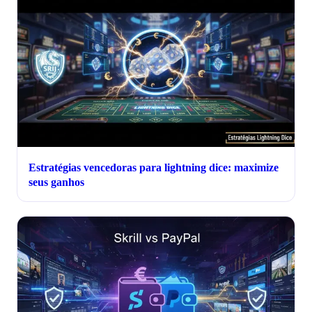
Estratégias vencedoras para lightning dice: maximize
seus ganhos