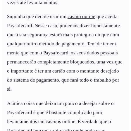
vezes até levantamentos.
Suponha que decide usar um
casino online
que aceita
Paysafecard. Nesse caso, podemos dizer honestamente
que a sua segurança estará mais protegida do que com
qualquer outro método de pagamento. Tem de ter em
mente que com o Paysafecard, os seus dados pessoais
permanecerão completamente bloqueados, uma vez que
o importante é ter um cartão com o montante desejado
do sistema de pagamento, que fará todo o trabalho por
si.
A única coisa que deixa um pouco a desejar sobre o
Paysafecard é que é bastante complicado para
levantamentos em casinos online. É verdade que o
Paysafecard tem uma aplicação onde pode usar