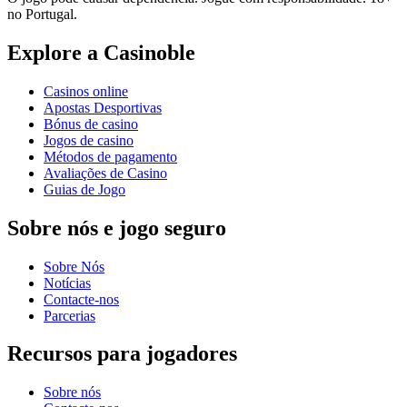
no Portugal.
Explore a Casinoble
Casinos online
Apostas Desportivas
Bónus de casino
Jogos de casino
Métodos de pagamento
Avaliações de Casino
Guias de Jogo
Sobre nós e jogo seguro
Sobre Nós
Notícias
Contacte-nos
Parcerias
Recursos para jogadores
Sobre nós