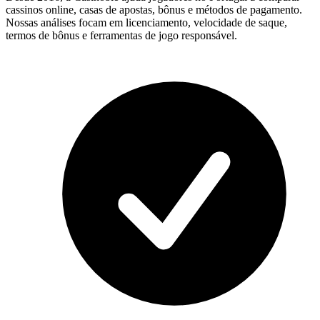
cassinos online, casas de apostas, bônus e métodos de pagamento.
Nossas análises focam em licenciamento, velocidade de saque,
termos de bônus e ferramentas de jogo responsável.