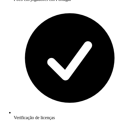
Verificação de licenças