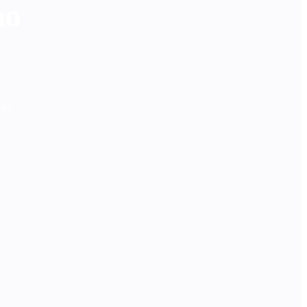
mo
los