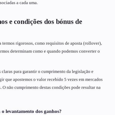
ssociadas a cada uma.
mos e condições dos bónus de
a termos rigorosos, como requisitos de aposta (rollover),
s termos determinam como e quando podemos converter o
 claras para garantir o cumprimento da legislação e
gir que apostemos o valor recebido 5 vezes em mercados
. O não cumprimento destas condições pode resultar na
ia o levantamento dos ganhos?