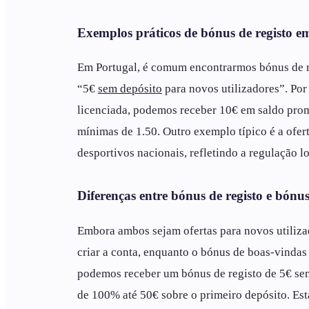
Exemplos práticos de bónus de registo e
Em Portugal, é comum encontrarmos bónus de re
“5€
sem depósito
para novos utilizadores”. Po
licenciada, podemos receber 10€ em saldo pro
mínimas de 1.50. Outro exemplo típico é a ofert
desportivos nacionais, refletindo a regulação 
Diferenças entre bónus de registo e bónu
Embora ambos sejam ofertas para novos utilizad
criar a conta, enquanto o bónus de boas-vindas
podemos receber um bónus de registo de 5€ sem
de 100% até 50€ sobre o primeiro depósito. Est