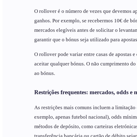
O rollover é o número de vezes que devemos ap
ganhos. Por exemplo, se recebermos 10€ de bón
mercados elegíveis antes de solicitar o levant
garantir que o bónus seja utilizado para aposta
O rollover pode variar entre casas de apostas e 
aceitar qualquer bónus. O não cumprimento do
ao bónus.
Restrições frequentes: mercados, odds e
As restrições mais comuns incluem a limitação
exemplo, apenas futebol nacional), odds mínima
métodos de depósito, como carteiras eletrónica
transferência bancária
ou cartão de débito sejam