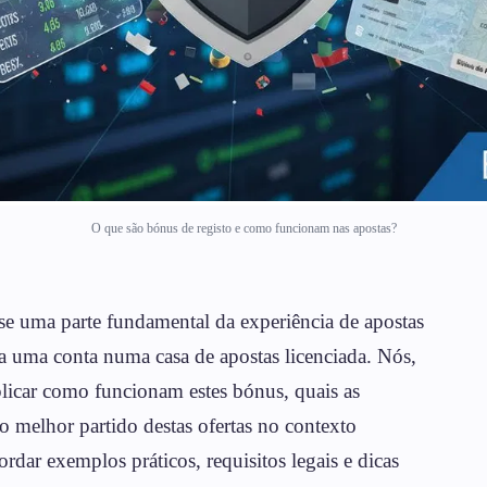
O que são bónus de registo e como funcionam nas apostas?
e uma parte fundamental da experiência de apostas
ia uma conta numa casa de apostas licenciada. Nós,
plicar como funcionam estes bónus, quais as
 melhor partido destas ofertas no contexto
rdar exemplos práticos, requisitos legais e dicas