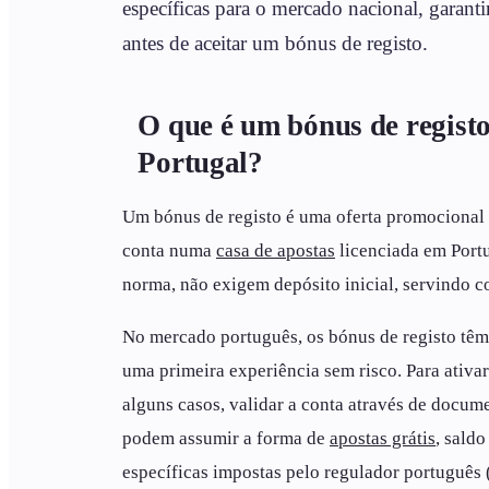
específicas para o mercado nacional, garan
antes de aceitar um bónus de registo.
O que é um bónus de regist
Portugal?
Um bónus de registo é uma oferta promocional
conta numa
casa de apostas
licenciada em Portu
norma, não exigem depósito inicial, servindo 
No mercado português, os bónus de registo têm
uma primeira experiência sem risco. Para ativar
alguns casos, validar a conta através de docum
podem assumir a forma de
apostas grátis
, saldo
específicas impostas pelo regulador português 