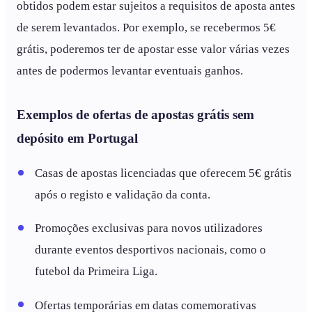
obtidos podem estar sujeitos a requisitos de aposta antes
de serem levantados. Por exemplo, se recebermos 5€
grátis, poderemos ter de apostar esse valor várias vezes
antes de podermos levantar eventuais ganhos.
Exemplos de ofertas de apostas grátis sem
depósito em Portugal
Casas de apostas licenciadas que oferecem 5€ grátis
após o registo e validação da conta.
Promoções exclusivas para novos utilizadores
durante eventos desportivos nacionais, como o
futebol da Primeira Liga.
Ofertas temporárias em datas comemorativas