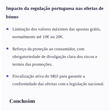
Impacto da regulação portuguesa nas ofertas de
bónus
Limitação dos valores máximos das apostas grátis,
normalmente até 10€ ou 20€.
Reforço da proteção ao consumidor, com
obrigatoriedade de divulgação clara dos riscos e
termos das promoções.
Fiscalização ativa do SRIJ para garantir a
conformidade das ofertas com a legislação nacional.
Conclusion