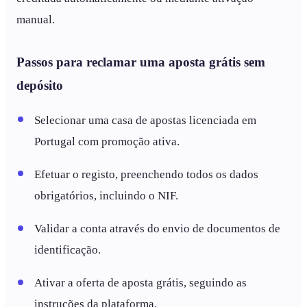
manual.
Passos para reclamar uma aposta grátis sem
depósito
Selecionar uma casa de apostas licenciada em
Portugal com promoção ativa.
Efetuar o registo, preenchendo todos os dados
obrigatórios, incluindo o NIF.
Validar a conta através do envio de documentos de
identificação.
Ativar a oferta de aposta grátis, seguindo as
instruções da plataforma.