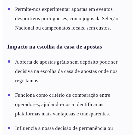
Permite-nos experimentar apostas em eventos
desportivos portugueses, como jogos da Seleção
Nacional ou campeonatos locais, sem custos.
Impacto na escolha da casa de apostas
A oferta de apostas grátis sem depósito pode ser
decisiva na escolha da casa de apostas onde nos
registamos.
Funciona como critério de comparação entre
operadores, ajudando-nos a identificar as
plataformas mais vantajosas e transparentes.
Influencia a nossa decisão de permanência ou