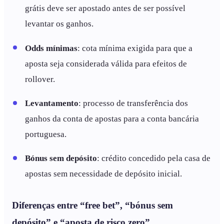
grátis deve ser apostado antes de ser possível
levantar os ganhos.
Odds mínimas
: cota mínima exigida para que a
aposta seja considerada válida para efeitos de
rollover.
Levantamento
: processo de transferência dos
ganhos da conta de apostas para a conta bancária
portuguesa.
Bónus sem depósito
: crédito concedido pela casa de
apostas sem necessidade de depósito inicial.
Diferenças entre “free bet”, “bónus sem
depósito” e “aposta de risco zero”