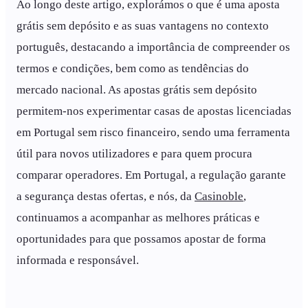
Ao longo deste artigo, explorámos o que é uma aposta
grátis sem depósito e as suas vantagens no contexto
português, destacando a importância de compreender os
termos e condições, bem como as tendências do
mercado nacional. As apostas grátis sem depósito
permitem-nos experimentar casas de apostas licenciadas
em Portugal sem risco financeiro, sendo uma ferramenta
útil para novos utilizadores e para quem procura
comparar operadores. Em Portugal, a regulação garante
a segurança destas ofertas, e nós, da
Casinoble
,
continuamos a acompanhar as melhores práticas e
oportunidades para que possamos apostar de forma
informada e responsável.