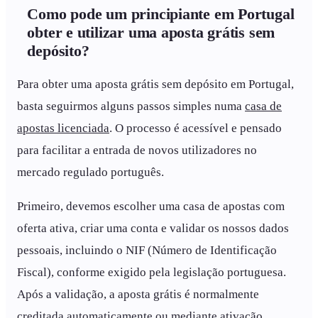
Como pode um principiante em Portugal
obter e utilizar uma aposta grátis sem
depósito?
Para obter uma aposta grátis sem depósito em Portugal,
basta seguirmos alguns passos simples numa
casa de
apostas licenciada
. O processo é acessível e pensado
para facilitar a entrada de novos utilizadores no
mercado regulado português.
Primeiro, devemos escolher uma casa de apostas com
oferta ativa, criar uma conta e validar os nossos dados
pessoais, incluindo o NIF (Número de Identificação
Fiscal), conforme exigido pela legislação portuguesa.
Após a validação, a aposta grátis é normalmente
creditada automaticamente ou mediante ativação