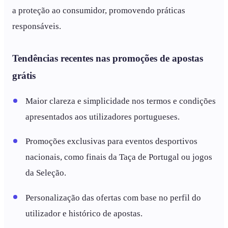
a proteção ao consumidor, promovendo práticas
responsáveis.
Tendências recentes nas promoções de apostas
grátis
Maior clareza e simplicidade nos termos e condições
apresentados aos utilizadores portugueses.
Promoções exclusivas para eventos desportivos
nacionais, como finais da Taça de Portugal ou jogos
da Seleção.
Personalização das ofertas com base no perfil do
utilizador e histórico de apostas.