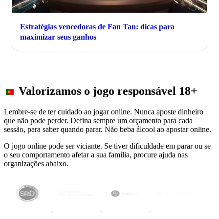
Estratégias vencedoras de Fan Tan: dicas para
maximizar seus ganhos
Valorizamos o jogo responsável
18+
Lembre-se de ter cuidado ao jogar online. Nunca aposte dinheiro
que não pode perder. Defina sempre um orçamento para cada
sessão, para saber quando parar. Não beba álcool ao apostar online.
O jogo online pode ser viciante. Se tiver dificuldade em parar ou se
o seu comportamento afetar a sua família, procure ajuda nas
organizações abaixo.