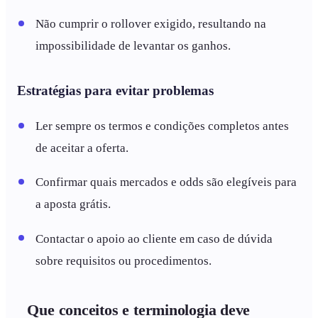
Não cumprir o rollover exigido, resultando na
impossibilidade de levantar os ganhos.
Estratégias para evitar problemas
Ler sempre os termos e condições completos antes
de aceitar a oferta.
Confirmar quais mercados e odds são elegíveis para
a aposta grátis.
Contactar o apoio ao cliente em caso de dúvida
sobre requisitos ou procedimentos.
Que conceitos e terminologia deve