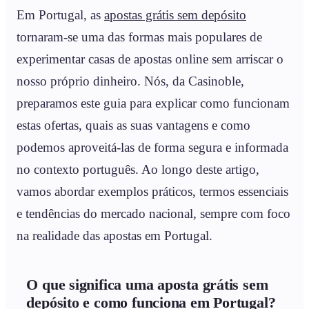
Em Portugal, as
apostas grátis sem depósito
tornaram-se uma das formas mais populares de
experimentar casas de apostas online sem arriscar o
nosso próprio dinheiro. Nós, da Casinoble,
preparamos este guia para explicar como funcionam
estas ofertas, quais as suas vantagens e como
podemos aproveitá-las de forma segura e informada
no contexto português. Ao longo deste artigo,
vamos abordar exemplos práticos, termos essenciais
e tendências do mercado nacional, sempre com foco
na realidade das apostas em Portugal.
O que significa uma aposta grátis sem
depósito e como funciona em Portugal?