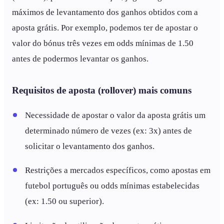
máximos de levantamento dos ganhos obtidos com a
aposta grátis. Por exemplo, podemos ter de apostar o
valor do bónus três vezes em odds mínimas de 1.50
antes de podermos levantar os ganhos.
Requisitos de aposta (rollover) mais comuns
Necessidade de apostar o valor da aposta grátis um
determinado número de vezes (ex: 3x) antes de
solicitar o levantamento dos ganhos.
Restrições a mercados específicos, como apostas em
futebol português ou odds mínimas estabelecidas
(ex: 1.50 ou superior).