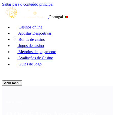
Saltar para o conteúdo principal
Portugal
Casinos online
Apostas Desportivas
Bónus de casino
Jogos de casino
Métodos de pagamento
Avaliações de Casino
Guias de Jogo
Buscar
Abrir menu
Início
/
Blog
O Que É Uma Aposta Grátis