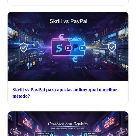
Skrill vs PayPal para apostas online: qual o melhor
método?