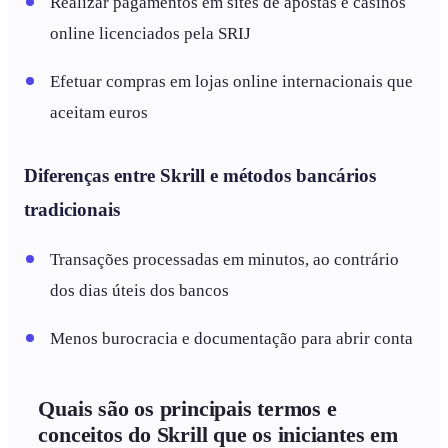
Realizar pagamentos em sites de apostas e casinos
online licenciados pela SRIJ
Efetuar compras em lojas online internacionais que
aceitam euros
Diferenças entre Skrill e métodos bancários
tradicionais
Transações processadas em minutos, ao contrário
dos dias úteis dos bancos
Menos burocracia e documentação para abrir conta
Quais são os principais termos e
conceitos do Skrill que os iniciantes em