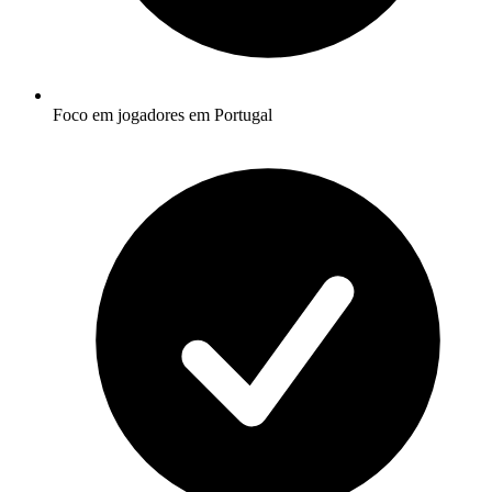
Foco em jogadores em Portugal