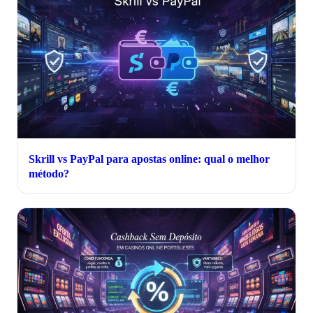
Skrill vs PayPal para apostas online: qual o melhor
método?