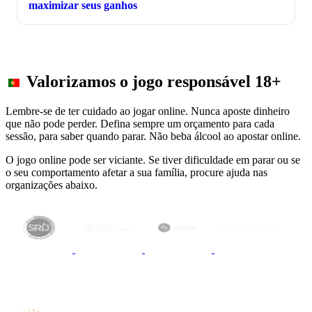
maximizar seus ganhos
Valorizamos o jogo responsável
18+
Lembre-se de ter cuidado ao jogar online. Nunca aposte dinheiro
que não pode perder. Defina sempre um orçamento para cada
sessão, para saber quando parar. Não beba álcool ao apostar online.
O jogo online pode ser viciante. Se tiver dificuldade em parar ou se
o seu comportamento afetar a sua família, procure ajuda nas
organizações abaixo.