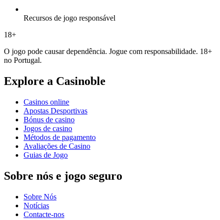
Recursos de jogo responsável
18+
O jogo pode causar dependência. Jogue com responsabilidade. 18+
no Portugal.
Explore a Casinoble
Casinos online
Apostas Desportivas
Bónus de casino
Jogos de casino
Métodos de pagamento
Avaliações de Casino
Guias de Jogo
Sobre nós e jogo seguro
Sobre Nós
Notícias
Contacte-nos