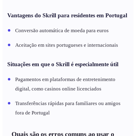
Vantagens do Skrill para residentes em Portugal
Conversão automática de moeda para euros
Aceitação em sites portugueses e internacionais
Situações em que o Skrill é especialmente útil
Pagamentos em plataformas de entretenimento
digital, como casinos online licenciados
Transferências rápidas para familiares ou amigos
fora de Portugal
Quais são os erros comuns ao usar o