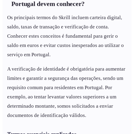
Portugal devem conhecer?
Os principais termos do Skrill incluem carteira digital,
saldo, taxas de transação e verificação de conta.
Conhecer estes conceitos é fundamental para gerir o
saldo em euros e evitar custos inesperados ao utilizar o
serviço em Portugal.
A verificação de identidade é obrigatória para aumentar
limites e garantir a segurança das operações, sendo um
requisito comum para residentes em Portugal. Por
exemplo, ao tentar levantar valores superiores a um
determinado montante, somos solicitados a enviar
documentos de identificação válidos.