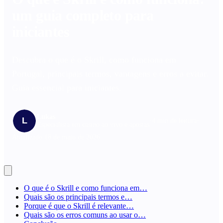
um guia completo para
iniciantes
Descubra o que é o Skrill, como funciona em
Portugal, principais termos, vantagens e erros a evitar.
Guia essencial para iniciantes.
Lukas
•
4 min de leitura
•
Especialista em casino ao vivo e apostas
Atualizado 18 de maio de 2026
O que é o Skrill e como funciona em…
Quais são os principais termos e…
Porque é que o Skrill é relevante…
Quais são os erros comuns ao usar o…