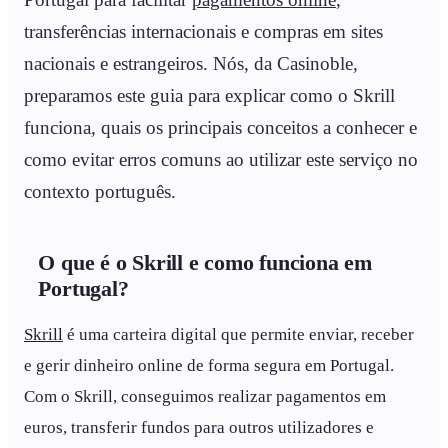
transferências internacionais e compras em sites
nacionais e estrangeiros. Nós, da Casinoble,
preparamos este guia para explicar como o Skrill
funciona, quais os principais conceitos a conhecer e
como evitar erros comuns ao utilizar este serviço no
contexto português.
O que é o Skrill e como funciona em
Portugal?
Skrill
é uma carteira digital que permite enviar, receber
e gerir dinheiro online de forma segura em Portugal.
Com o Skrill, conseguimos realizar pagamentos em
euros, transferir fundos para outros utilizadores e