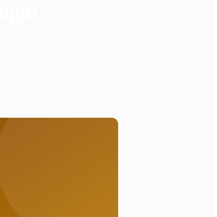
ugal
jogos