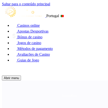
Saltar para o conteúdo principal
Portugal
Casinos online
Apostas Desportivas
Bónus de casino
Jogos de casino
Métodos de pagamento
Avaliações de Casino
Guias de Jogo
Buscar
Abrir menu
Início
/
Blog