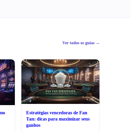
Ver todos os guias →
omo
Estratégias vencedoras de Fan
Tan: dicas para maximizar seus
ganhos