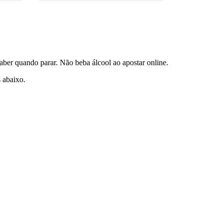
aber quando parar. Não beba álcool ao apostar online.
s abaixo.