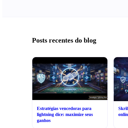
Posts recentes do blog
Estratégias vencedoras para
Skril
lightning dice: maximize seus
onli
ganhos