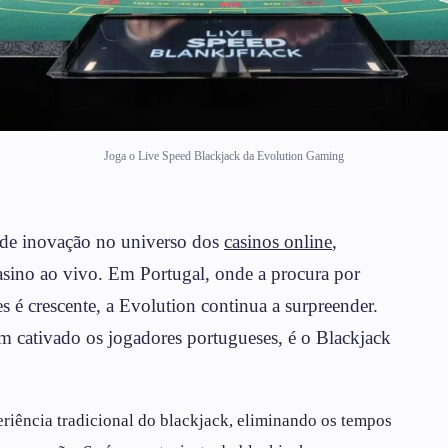
Joga o Live Speed Blackjack da Evolution Gaming
e inovação no universo dos
casinos online
,
casino ao vivo. Em Portugal, onde a procura por
s é crescente, a Evolution continua a surpreender.
em cativado os jogadores portugueses, é o Blackjack
eriência tradicional do blackjack, eliminando os tempos