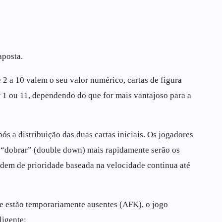
aposta.
e 2 a 10 valem o seu valor numérico, cartas de figura
r 1 ou 11, dependendo do que for mais vantajoso para a
s a distribuição das duas cartas iniciais. Os jogadores
ou “dobrar” (double down) mais rapidamente serão os
ordem de prioridade baseada na velocidade continua até
e estão temporariamente ausentes (AFK), o jogo
ligente: