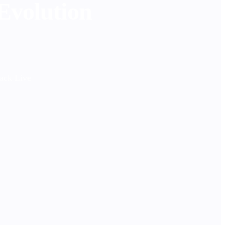
Evolution
jack Live