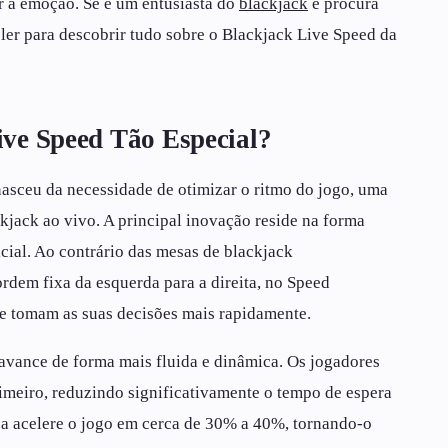
r a emoção. Se é um entusiasta do
blackjack
e procura
 ler para descobrir tudo sobre o Blackjack Live Speed da
ve Speed Tão Especial?
sceu da necessidade de otimizar o ritmo do jogo, uma
jack ao vivo. A principal inovação reside na forma
icial. Ao contrário das mesas de blackjack
rdem fixa da esquerda para a direita, no Speed
ue tomam as suas decisões mais rapidamente.
vance de forma mais fluida e dinâmica. Os jogadores
rimeiro, reduzindo significativamente o tempo de espera
ca acelere o jogo em cerca de 30% a 40%, tornando-o