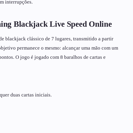
em interrupções.
ng Blackjack Live Speed Online
e blackjack clássico de 7 lugares, transmitido a partir
O objetivo permanece o mesmo: alcançar uma mão com um
pontos. O jogo é jogado com 8 baralhos de cartas e
uer duas cartas iniciais.