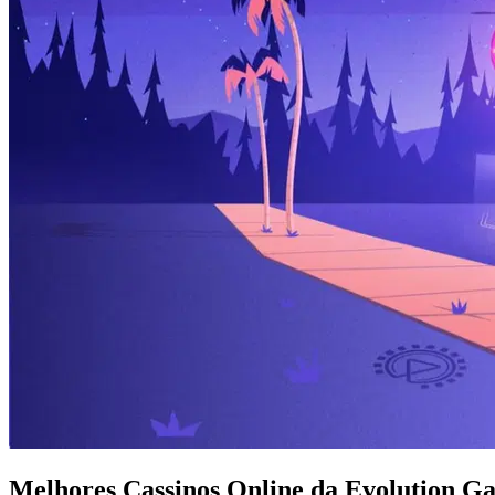
Melhores Cassinos Online da Evolution G