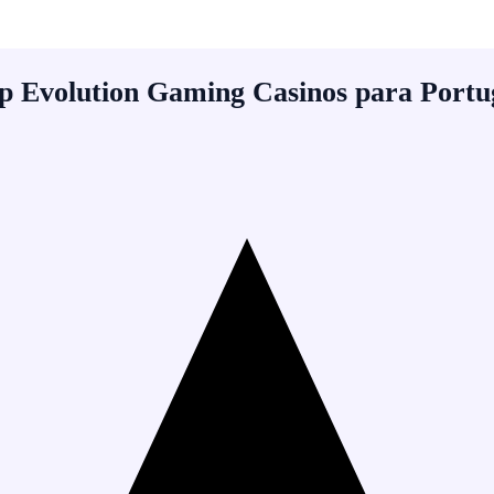
p Evolution Gaming Casinos para Portu