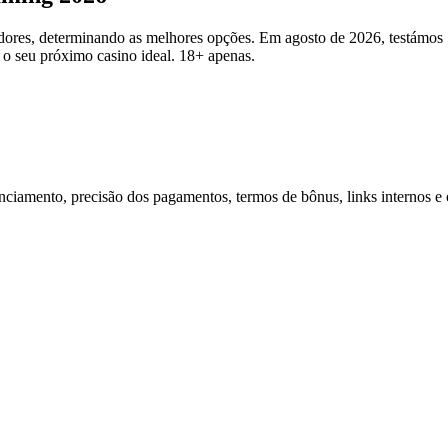
ores, determinando as melhores opções. Em agosto de 2026, testámos 
 o seu próximo casino ideal. 18+ apenas.
nciamento, precisão dos pagamentos, termos de bônus, links internos e