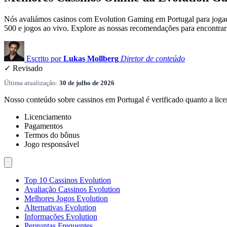
Nós avaliámos casinos com Evolution Gaming em Portugal para jogad
500 e jogos ao vivo. Explore as nossas recomendações para encontrar
Escrito por
Lukas Mollberg
Diretor de conteúdo
✓
Revisado
Última atualização:
30 de julho de 2026
Nosso conteúdo sobre cassinos em Portugal é verificado quanto a lice
Licenciamento
Pagamentos
Termos do bônus
Jogo responsável
Top 10 Cassinos Evolution
Avaliação Cassinos Evolution
Melhores Jogos Evolution
Alternativas Evolution
Informações Evolution
Perguntas Frequentes