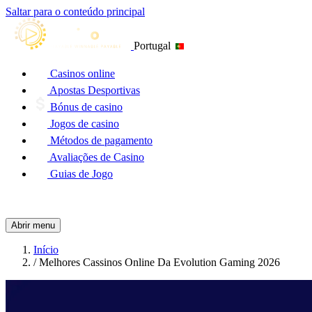
Saltar para o conteúdo principal
Portugal
Casinos online
Apostas Desportivas
Bónus de casino
Jogos de casino
Métodos de pagamento
Avaliações de Casino
Guias de Jogo
Buscar
Abrir menu
Início
/
Melhores Cassinos Online Da Evolution Gaming 2026