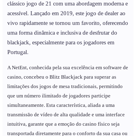
clássico jogo de 21 com uma abordagem moderna e
acessível. Lançado em 2019, este jogo de dealer ao
vivo rapidamente se tornou um favorito, oferecendo
uma forma dinâmica e inclusiva de desfrutar do
blackjack, especialmente para os jogadores em
Portugal.
A NetEnt, conhecida pela sua excelência em software de
casino, concebeu o Blitz Blackjack para superar as
limitações dos jogos de mesa tradicionais, permitindo
que um número ilimitado de jogadores participe
simultaneamente. Esta característica, aliada a uma
transmissão de vídeo de alta qualidade e uma interface
intuitiva, garante que a emoção do casino físico seja
transportada diretamente para o conforto da sua casa ou