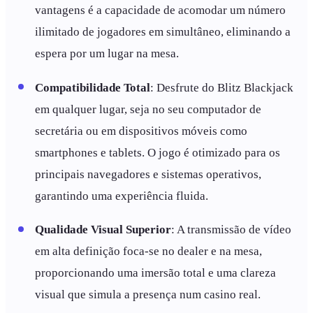
vantagens é a capacidade de acomodar um número
ilimitado de jogadores em simultâneo, eliminando a
espera por um lugar na mesa.
Compatibilidade Total
: Desfrute do Blitz Blackjack
em qualquer lugar, seja no seu computador de
secretária ou em dispositivos móveis como
smartphones e tablets. O jogo é otimizado para os
principais navegadores e sistemas operativos,
garantindo uma experiência fluida.
Qualidade Visual Superior
: A transmissão de vídeo
em alta definição foca-se no dealer e na mesa,
proporcionando uma imersão total e uma clareza
visual que simula a presença num casino real.