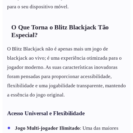
para o seu dispositivo móvel.
O Que Torna o Blitz Blackjack Tão
Especial?
O Blitz Blackjack não é apenas mais um jogo de
blackjack ao vivo; é uma experiência otimizada para o
jogador moderno. As suas características inovadoras
foram pensadas para proporcionar acessibilidade,
flexibilidade e uma jogabilidade transparente, mantendo
a essência do jogo original.
Acesso Universal e Flexibilidade
Jogo Multi-jogador Ilimitado
: Uma das maiores