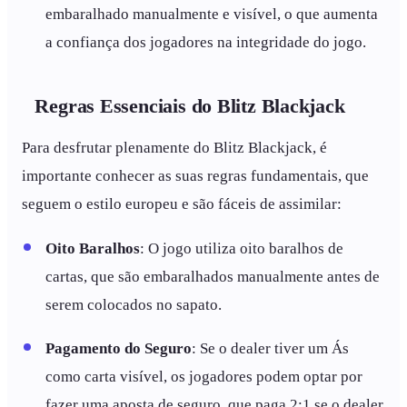
embaralhado manualmente e visível, o que aumenta
a confiança dos jogadores na integridade do jogo.
Regras Essenciais do Blitz Blackjack
Para desfrutar plenamente do Blitz Blackjack, é
importante conhecer as suas regras fundamentais, que
seguem o estilo europeu e são fáceis de assimilar:
Oito Baralhos
: O jogo utiliza oito baralhos de
cartas, que são embaralhados manualmente antes de
serem colocados no sapato.
Pagamento do Seguro
: Se o dealer tiver um Ás
como carta visível, os jogadores podem optar por
fazer uma aposta de seguro, que paga 2:1 se o dealer