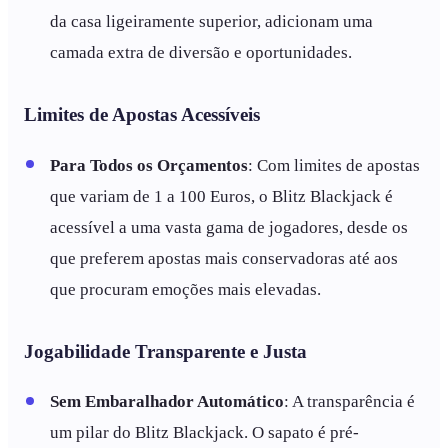
da casa ligeiramente superior, adicionam uma
camada extra de diversão e oportunidades.
Limites de Apostas Acessíveis
Para Todos os Orçamentos
: Com limites de apostas
que variam de 1 a 100 Euros, o Blitz Blackjack é
acessível a uma vasta gama de jogadores, desde os
que preferem apostas mais conservadoras até aos
que procuram emoções mais elevadas.
Jogabilidade Transparente e Justa
Sem Embaralhador Automático
: A transparência é
um pilar do Blitz Blackjack. O sapato é pré-