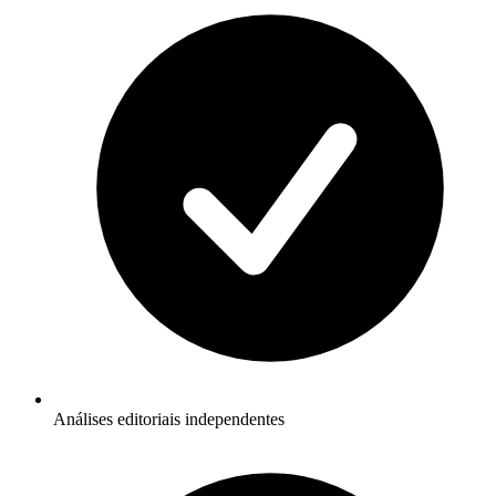
Análises editoriais independentes