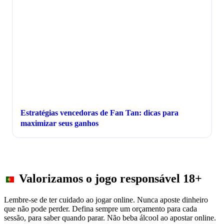
Estratégias vencedoras de Fan Tan: dicas para
maximizar seus ganhos
Valorizamos o jogo responsável
18+
Lembre-se de ter cuidado ao jogar online. Nunca aposte dinheiro
que não pode perder. Defina sempre um orçamento para cada
sessão, para saber quando parar. Não beba álcool ao apostar online.