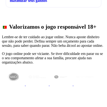
maximizar seus ganhos
Valorizamos o jogo responsável
18+
Lembre-se de ter cuidado ao jogar online. Nunca aposte dinheiro
que não pode perder. Defina sempre um orçamento para cada
sessão, para saber quando parar. Não beba álcool ao apostar online.
O jogo online pode ser viciante. Se tiver dificuldade em parar ou se
o seu comportamento afetar a sua família, procure ajuda nas
organizações abaixo.