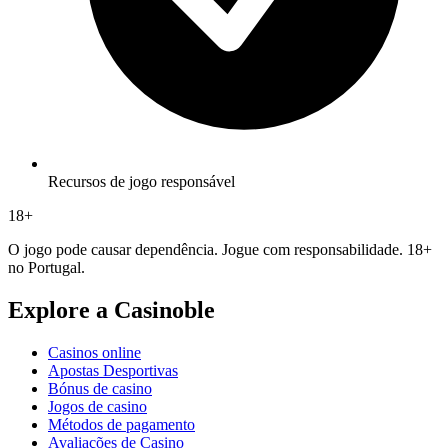
Recursos de jogo responsável
18+
O jogo pode causar dependência. Jogue com responsabilidade. 18+
no Portugal.
Explore a Casinoble
Casinos online
Apostas Desportivas
Bónus de casino
Jogos de casino
Métodos de pagamento
Avaliações de Casino