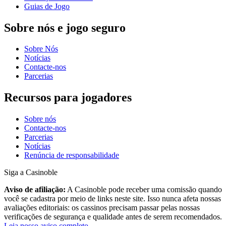
Guias de Jogo
Sobre nós e jogo seguro
Sobre Nós
Notícias
Contacte-nos
Parcerias
Recursos para jogadores
Sobre nós
Contacte-nos
Parcerias
Notícias
Renúncia de responsabilidade
Siga a Casinoble
Aviso de afiliação:
A Casinoble pode receber uma comissão quando
você se cadastra por meio de links neste site. Isso nunca afeta nossas
avaliações editoriais: os cassinos precisam passar pelas nossas
verificações de segurança e qualidade antes de serem recomendados.
Leia nosso aviso completo
.