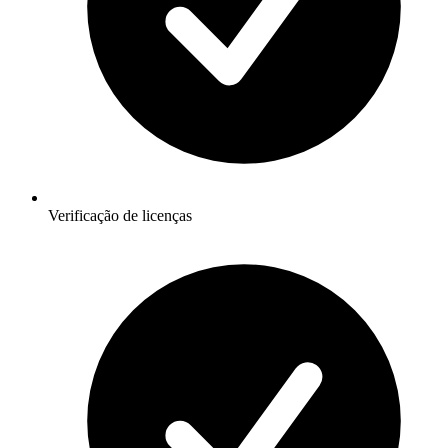
Verificação de licenças