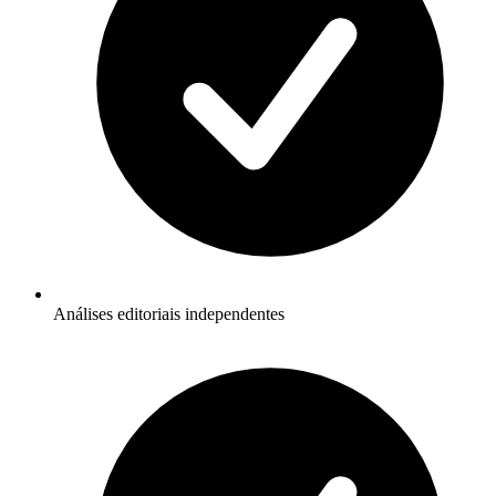
Análises editoriais independentes