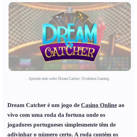
Aprende tudo sobre Dream Catcher | Evolution Gaming
Dream Catcher é um jogo de
Casino Online
ao
vivo com uma roda da fortuna onde os
jogadores portugueses simplesmente têm de
adivinhar o número certo. A roda contém os