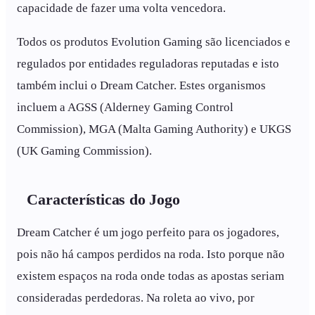
capacidade de fazer uma volta vencedora.
Todos os produtos Evolution Gaming são licenciados e
regulados por entidades reguladoras reputadas e isto
também inclui o Dream Catcher. Estes organismos
incluem a AGSS (Alderney Gaming Control
Commission), MGA (Malta Gaming Authority) e UKGS
(UK Gaming Commission).
Características do Jogo
Dream Catcher é um jogo perfeito para os jogadores,
pois não há campos perdidos na roda. Isto porque não
existem espaços na roda onde todas as apostas seriam
consideradas perdedoras. Na roleta ao vivo, por