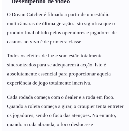
Desempenho de vídeo
O Dream Catcher é filmado a partir de um estúdio
multicâmaras de última geração. Isto significa que o
produto final obtido pelos operadores e jogadores de
casinos ao vivo é de primeira classe.
Todos os efeitos de luz e som estão totalmente
sincronizados para se adequarem à acção. Isto é
absolutamente essencial para proporcionar aquela
experiência de jogo totalmente imersiva.
Cada rodada começa com o dealer e a roda em foco.
Quando a roleta começa a girar, o croupier tenta entreter
os jogadores, sendo o foco das atenções. No entanto,
quando a roda abranda, o foco desloca-se