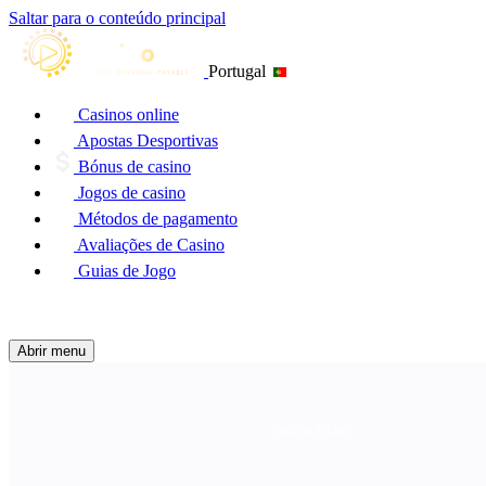
Saltar para o conteúdo principal
Portugal
Casinos online
Apostas Desportivas
Bónus de casino
Jogos de casino
Métodos de pagamento
Avaliações de Casino
Guias de Jogo
Buscar
Abrir menu
Início
/
Blog