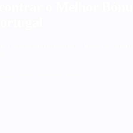
ontrar o Melhor Bónus
ortugal
ino querem encontrar o melhor bónus. Mas só o vais encontr
23.
•
3 min de leitura
•
Atualizado 5 de maio de 2023
gamentos