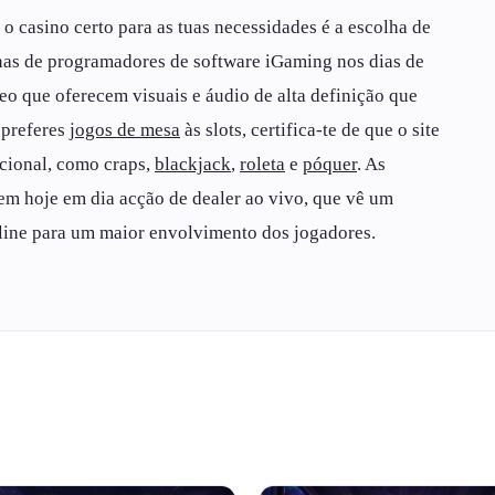
 o casino certo para as tuas necessidades é a escolha de
zenas de programadores de software iGaming nos dias de
eo que oferecem visuais e áudio de alta definição que
 preferes
jogos de mesa
às slots, certifica-te de que o site
cional, como craps,
blackjack
,
roleta
e
póquer
. As
em hoje em dia acção de dealer ao vivo, que vê um
nline para um maior envolvimento dos jogadores.