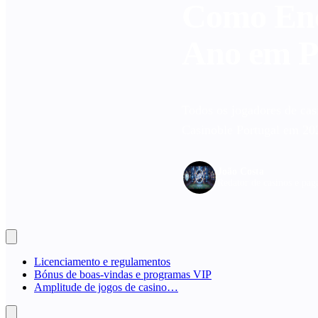
Como Enc
Ano em P
Todos os jogadores de cas
Casinoble Portugal em 20
João Costa
Redator de casinos e pa
Licenciamento e regulamentos
Bónus de boas-vindas e programas VIP
Amplitude de jogos de casino…