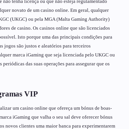
e não tenha licença ou que não esteja regulamentado
quer novato de um casino online. Em geral, qualquer
a UKGC (UKGC) ou pela MGA (Malta Gaming Authority)
dores de casino. Os casinos online que são licenciados
ossível. Isto porque uma das principais condições para
 jogos são justos e aleatórios para terceiros
ualquer marca iGaming que seja licenciada pelo UKGC ou
s periódicas das suas operações para assegurar que os
ogramas VIP
calizar um casino online que ofereça um bónus de boas-
 marca iGaming que valha o seu sal deve oferecer bónus
 aos novos clientes uma maior banca para experimentarem