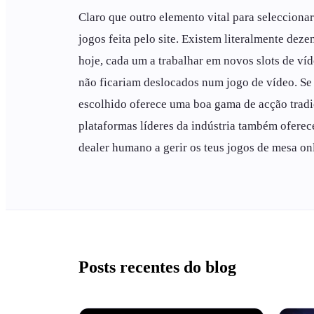
Claro que outro elemento vital para seleccionar
jogos feita pelo site. Existem literalmente de
hoje, cada um a trabalhar em novos slots de víd
não ficariam deslocados num jogo de vídeo. Se
escolhido oferece uma boa gama de acção tradi
plataformas líderes da indústria também oferec
dealer humano a gerir os teus jogos de mesa o
Posts recentes do blog