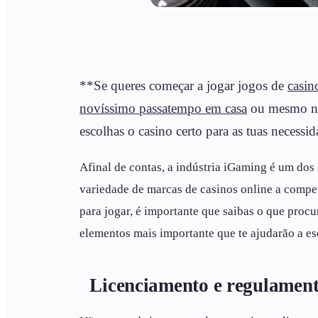
**Se queres começar a jogar jogos de
casin
novíssimo passatempo em casa
ou mesmo no 
escolhas o casino certo para as tuas necessi
Afinal de contas, a indústria iGaming é um do
variedade de marcas de casinos online a compe
para jogar, é importante que saibas o que procu
elementos mais importante que te ajudarão a esc
Licenciamento e regulamen