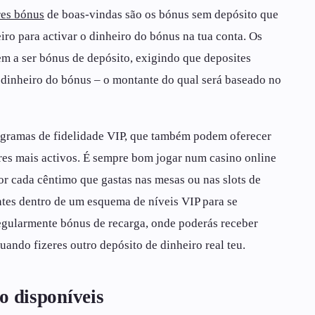
es bónus
de boas-vindas são os bónus sem depósito que
iro para activar o dinheiro do bónus na tua conta. Os
m a ser bónus de depósito, exigindo que deposites
 dinheiro do bónus – o montante do qual será baseado no
ogramas de fidelidade VIP, que também podem oferecer
ores mais activos. É sempre bom jogar num casino online
or cada cêntimo que gastas nas mesas ou nas slots de
tes dentro de um esquema de níveis VIP para se
egularmente bónus de recarga, onde poderás receber
uando fizeres outro depósito de dinheiro real teu.
o disponíveis