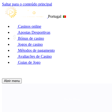
Saltar para o conteúdo principal
Portugal
Casinos online
Apostas Desportivas
Bónus de casino
Jogos de casino
Métodos de pagamento
Avaliações de Casino
Guias de Jogo
Buscar
Abrir menu
Início
/
Blog