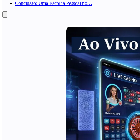
Conclusão: Uma Escolha Pessoal no…