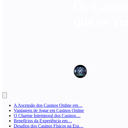
Os Casino
que os Te
Há muitas razões pelas qua
estão as razões para jogar
João Costa
Redator de casinos e pa
A Ascensão dos Casinos Online em…
Vantagens de Jogar em Casinos Online
O Charme Intemporal dos Casinos…
Benefícios da Experiência em…
Desafios dos Casinos Físicos na Era…