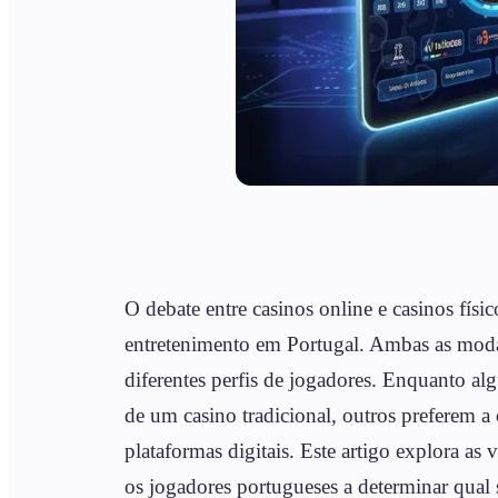
O debate entre casinos online e casinos fís
entretenimento em Portugal. Ambas as modal
diferentes perfis de jogadores. Enquanto alg
de um casino tradicional, outros preferem a
plataformas digitais. Este artigo explora a
os jogadores portugueses a determinar qual