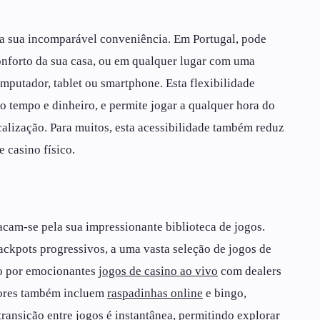
 a sua incomparável conveniência. Em Portugal, pode
onforto da sua casa, ou em qualquer lugar com uma
omputador, tablet ou smartphone. Esta flexibilidade
 tempo e dinheiro, e permite jogar a qualquer hora do
ocalização. Para muitos, esta acessibilidade também reduz
 casino físico.
acam-se pela sua impressionante biblioteca de jogos.
ackpots progressivos, a uma vasta seleção de jogos de
do por emocionantes
jogos de casino ao vivo
com dealers
adores também incluem
raspadinhas online
e bingo,
transição entre jogos é instantânea, permitindo explorar