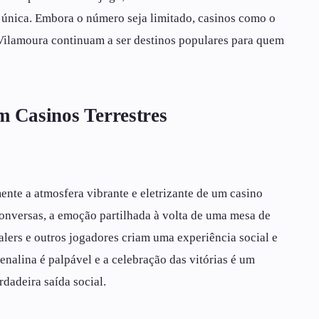
 única. Embora o número seja limitado, casinos como o
 Vilamoura continuam a ser destinos populares para quem
m Casinos Terrestres
nte a atmosfera vibrante e eletrizante de um casino
conversas, a emoção partilhada à volta de uma mesa de
ealers e outros jogadores criam uma experiência social e
enalina é palpável e a celebração das vitórias é um
dadeira saída social.