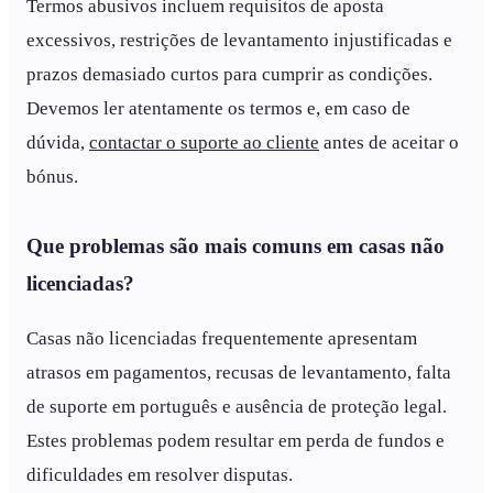
Termos abusivos incluem requisitos de aposta
excessivos, restrições de levantamento injustificadas e
prazos demasiado curtos para cumprir as condições.
Devemos ler atentamente os termos e, em caso de
dúvida,
contactar o suporte ao cliente
antes de aceitar o
bónus.
Que problemas são mais comuns em casas não
licenciadas?
Casas não licenciadas frequentemente apresentam
atrasos em pagamentos, recusas de levantamento, falta
de suporte em português e ausência de proteção legal.
Estes problemas podem resultar em perda de fundos e
dificuldades em resolver disputas.