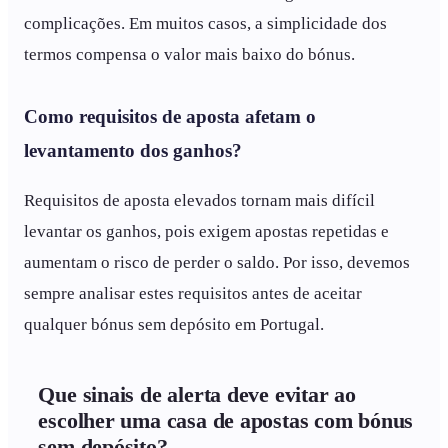
complicações. Em muitos casos, a simplicidade dos
termos compensa o valor mais baixo do bónus.
Como requisitos de aposta afetam o
levantamento dos ganhos?
Requisitos de aposta elevados tornam mais difícil
levantar os ganhos, pois exigem apostas repetidas e
aumentam o risco de perder o saldo. Por isso, devemos
sempre analisar estes requisitos antes de aceitar
qualquer bónus sem depósito em Portugal.
Que sinais de alerta deve evitar ao
escolher uma casa de apostas com bónus
sem depósito?