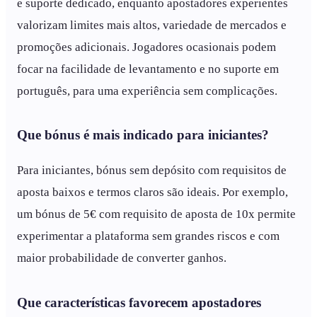
e suporte dedicado, enquanto apostadores experientes
valorizam limites mais altos, variedade de mercados e
promoções adicionais. Jogadores ocasionais podem
focar na facilidade de levantamento e no suporte em
português, para uma experiência sem complicações.
Que bónus é mais indicado para iniciantes?
Para iniciantes, bónus sem depósito com requisitos de
aposta baixos e termos claros são ideais. Por exemplo,
um bónus de 5€ com requisito de aposta de 10x permite
experimentar a plataforma sem grandes riscos e com
maior probabilidade de converter ganhos.
Que características favorecem apostadores