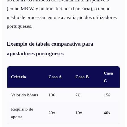
(como MB Way ou transferência bancária), o tempo
médio de processamento e a avaliação dos utilizadores
portugueses.
Exemplo de tabela comparativa para
apostadores portugueses
Casa
Critério
Casa A
Casa B
C
Valor do bónus
10€
7€
15€
Requisito de
20x
10x
40x
aposta