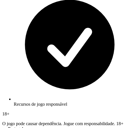
Recursos de jogo responsável
18+
O jogo pode causar dependência. Jogue com responsabilidade. 18+