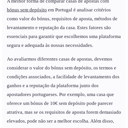
A melhor forma de comparar casas de apostas com
bónus sem depósito
em Portugal é analisar critérios
como valor do bónus, requisitos de aposta, métodos de
levantamento e reputação da casa. Estes fatores são
essenciais para garantir que escolhemos uma plataforma
segura e adequada às nossas necessidades.
Ao avaliarmos diferentes casas de apostas, devemos
considerar o valor do bónus sem depósito, os termos e
condições associados, a facilidade de levantamento dos
ganhos e a reputação da plataforma junto dos
apostadores portugueses. Por exemplo, uma casa que
oferece um bónus de 10€ sem depósito pode parecer
atrativa, mas se os requisitos de aposta forem demasiado
elevados, pode não ser a melhor escolha. Além disso,