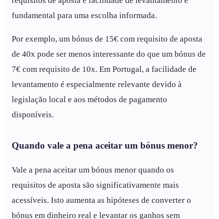
requisitos de aposta e facilidade de levantamento é
fundamental para uma escolha informada.
Por exemplo, um bónus de 15€ com requisito de aposta
de 40x pode ser menos interessante do que um bónus de
7€ com requisito de 10x. Em Portugal, a facilidade de
levantamento é especialmente relevante devido à
legislação local e aos métodos de pagamento
disponíveis.
Quando vale a pena aceitar um bónus menor?
Vale a pena aceitar um bónus menor quando os
requisitos de aposta são significativamente mais
acessíveis. Isto aumenta as hipóteses de converter o
bónus em dinheiro real e levantar os ganhos sem