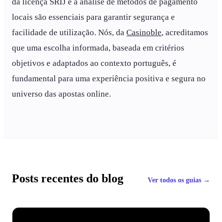
da licença SRIJ e a análise de métodos de pagamento
locais são essenciais para garantir segurança e
facilidade de utilização. Nós, da
Casinoble
, acreditamos
que uma escolha informada, baseada em critérios
objetivos e adaptados ao contexto português, é
fundamental para uma experiência positiva e segura no
universo das apostas online.
Posts recentes do blog
Ver todos os guias →