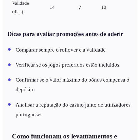
Validade
14
7
10
(dias)
Dicas para avaliar promoções antes de aderir
Comparar sempre o rollover e a validade
Verificar se os jogos preferidos estão incluídos
Confirmar se o valor máximo do bónus compensa o
depósito
Analisar a reputação do casino junto de utilizadores
portugueses
Como funcionam os levantamentos e