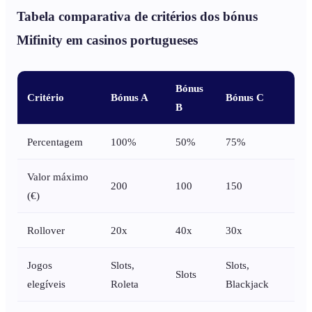
Tabela comparativa de critérios dos bónus
Mifinity em casinos portugueses
Bónus
Critério
Bónus A
Bónus C
B
Percentagem
100%
50%
75%
Valor máximo
200
100
150
(€)
Rollover
20x
40x
30x
Jogos
Slots,
Slots,
Slots
elegíveis
Roleta
Blackjack