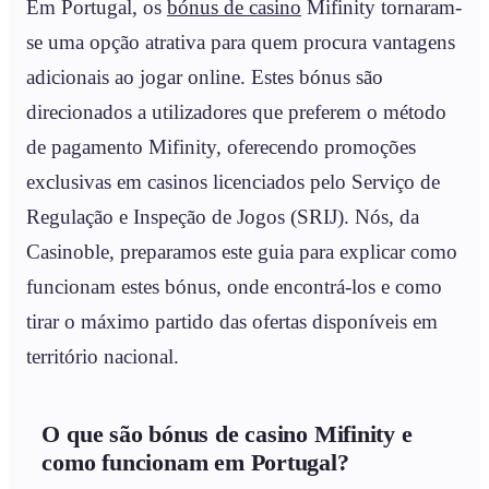
Em Portugal, os
bónus de casino
Mifinity tornaram-
se uma opção atrativa para quem procura vantagens
adicionais ao jogar online. Estes bónus são
direcionados a utilizadores que preferem o método
de pagamento Mifinity, oferecendo promoções
exclusivas em casinos licenciados pelo Serviço de
Regulação e Inspeção de Jogos (SRIJ). Nós, da
Casinoble, preparamos este guia para explicar como
funcionam estes bónus, onde encontrá-los e como
tirar o máximo partido das ofertas disponíveis em
território nacional.
O que são bónus de casino Mifinity e
como funcionam em Portugal?