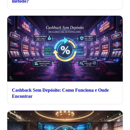
método?
Cashback Sem Depósito: Como Funciona e Onde
Encontrar