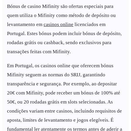
Bónus de casino Mifinity são ofertas especiais para
quem utiliza o Mifinity como método de depósito ou
levantamento em
casinos online
licenciados em
Portugal. Estes bónus podem incluir bónus de depósito,
rodadas grátis ou cashback, sendo exclusivos para
transações feitas com Mifinity.
Em Portugal, os casinos online que oferecem bónus
Mifinity seguem as normas do SRIJ, garantindo
transparência e segurança. Por exemplo, ao depositar
20€ com Mifinity, pode receber um bónus de 100% até
50€, ou 20 rodadas grátis em slots selecionadas. As
condições variam entre casinos, incluindo requisitos de
aposta, limites de levantamento e jogos elegíveis. É
fundamental ler atentamente os termos antes de aderir a