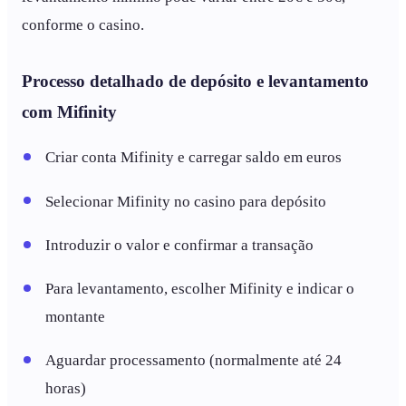
conforme o casino.
Processo detalhado de depósito e levantamento
com Mifinity
Criar conta Mifinity e carregar saldo em euros
Selecionar Mifinity no casino para depósito
Introduzir o valor e confirmar a transação
Para levantamento, escolher Mifinity e indicar o
montante
Aguardar processamento (normalmente até 24
horas)