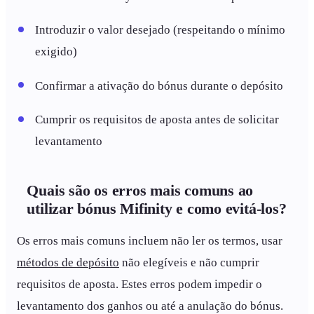
Introduzir o valor desejado (respeitando o mínimo
exigido)
Confirmar a ativação do bónus durante o depósito
Cumprir os requisitos de aposta antes de solicitar
levantamento
Quais são os erros mais comuns ao
utilizar bónus Mifinity e como evitá-los?
Os erros mais comuns incluem não ler os termos, usar
métodos de depósito
não elegíveis e não cumprir
requisitos de aposta. Estes erros podem impedir o
levantamento dos ganhos ou até a anulação do bónus.