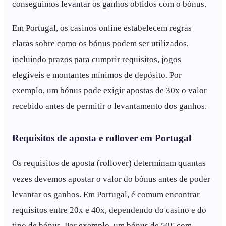
conseguimos levantar os ganhos obtidos com o bónus.
Em Portugal, os casinos online estabelecem regras
claras sobre como os bónus podem ser utilizados,
incluindo prazos para cumprir requisitos, jogos
elegíveis e montantes mínimos de depósito. Por
exemplo, um bónus pode exigir apostas de 30x o valor
recebido antes de permitir o levantamento dos ganhos.
Requisitos de aposta e rollover em Portugal
Os requisitos de aposta (rollover) determinam quantas
vezes devemos apostar o valor do bónus antes de poder
levantar os ganhos. Em Portugal, é comum encontrar
requisitos entre 20x e 40x, dependendo do casino e do
tipo de bónus. Por exemplo, um bónus de 50€ com