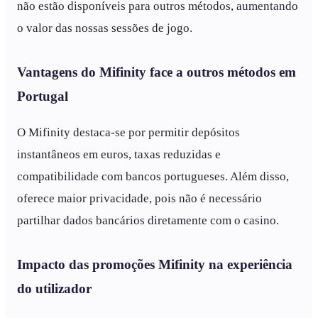
não estão disponíveis para outros métodos, aumentando
o valor das nossas sessões de jogo.
Vantagens do Mifinity face a outros métodos em
Portugal
O Mifinity destaca-se por permitir depósitos
instantâneos em euros, taxas reduzidas e
compatibilidade com bancos portugueses. Além disso,
oferece maior privacidade, pois não é necessário
partilhar dados bancários diretamente com o casino.
Impacto das promoções Mifinity na experiência
do utilizador