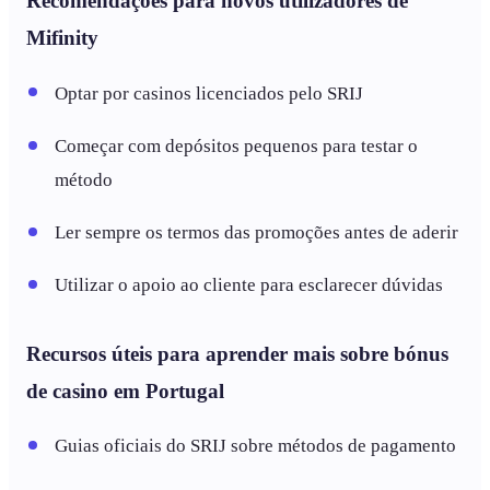
Recomendações para novos utilizadores de
Mifinity
Optar por casinos licenciados pelo SRIJ
Começar com depósitos pequenos para testar o
método
Ler sempre os termos das promoções antes de aderir
Utilizar o apoio ao cliente para esclarecer dúvidas
Recursos úteis para aprender mais sobre bónus
de casino em Portugal
Guias oficiais do SRIJ sobre métodos de pagamento