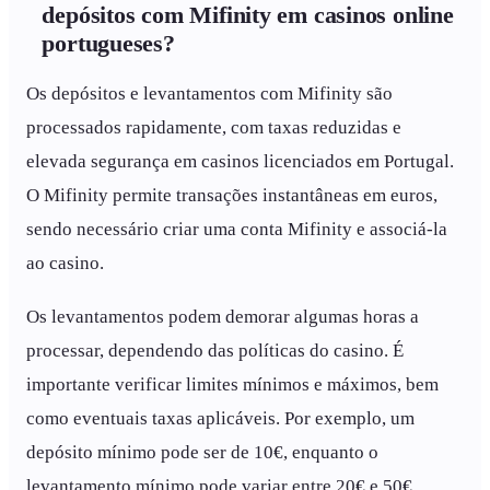
depósitos com Mifinity em casinos online
portugueses?
Os depósitos e levantamentos com Mifinity são
processados rapidamente, com taxas reduzidas e
elevada segurança em casinos licenciados em Portugal.
O Mifinity permite transações instantâneas em euros,
sendo necessário criar uma conta Mifinity e associá-la
ao casino.
Os levantamentos podem demorar algumas horas a
processar, dependendo das políticas do casino. É
importante verificar limites mínimos e máximos, bem
como eventuais taxas aplicáveis. Por exemplo, um
depósito mínimo pode ser de 10€, enquanto o
levantamento mínimo pode variar entre 20€ e 50€,