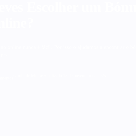
eves Escolher um Bónu
nline?
no online nunca é fácil. Por isso o ajudamos a encontrar o b
023.
•
7 min de leitura
•
Atualizado 13 de novembro de 2025
gamentos