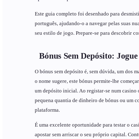
Este guia completo foi desenhado para desmisti
português, ajudando-o a navegar pelas suas nua
seu estilo de jogo. Prepare-se para descobrir c
Bónus Sem Depósito: Jogue
O bónus sem depósito é, sem dúvida, um dos m
o nome sugere, este bónus permite-lhe começar 
um depósito inicial. Ao registar-se num casino
pequena quantia de dinheiro de bónus ou um co
plataforma.
É uma excelente oportunidade para testar o casi
apostar sem arriscar o seu próprio capital. Co