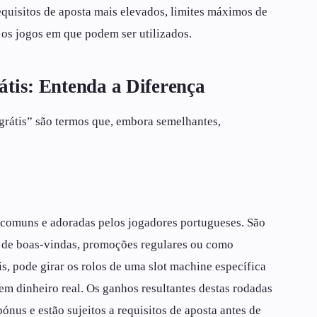
quisitos de aposta mais elevados, limites máximos de
 os jogos em que podem ser utilizados.
átis: Entenda a Diferença
grátis” são termos que, embora semelhantes,
 comuns e adoradas pelos jogadores portugueses. São
 de boas-vindas, promoções regulares ou como
s, pode girar os rolos de uma slot machine específica
em dinheiro real. Os ganhos resultantes destas rodadas
nus e estão sujeitos a requisitos de aposta antes de