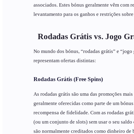
associados. Estes bónus geralmente vêm com re
levantamento para os ganhos e restrições sobre
Rodadas Grátis vs. Jogo Gr
No mundo dos bónus, “rodadas grátis” e “jogo 
representam ofertas distintas:
Rodadas Grátis (Free Spins)
As rodadas grátis são uma das promoções mais
geralmente oferecidas como parte de um bónus
recompensa de fidelidade. Com as rodadas gráti
(ou um conjunto de slots) sem usar o seu saldo 
são normalmente creditados como dinheiro de bó