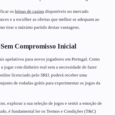
ficar os
bónus de casino
disponíveis no mercado
nces e a escolher as ofertas que melhor se adequam ao
omo tirar o máximo partido destas vantagens.
 Sem Compromisso Inicial
ais apelativos para novos jogadores em Portugal. Como
a jogar com dinheiro real sem a necessidade de fazer
 online licenciado pelo SRIJ, poderá receber uma
njunto de rodadas grátis para experimentar os jogos da
no, explorar a sua seleção de jogos e sentir a emoção de
ntudo, é fundamental ler os Termos e Condições (T&C)