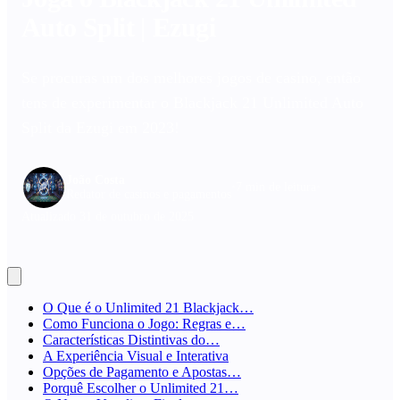
Auto Split | Ezugi
Se procuras um dos melhores jogos de casino, então
tens de experimentar o Blackjack 21 Unlimited Auto
Split da Ezugi em 2023!
João Costa
•
7 min de leitura
•
Redator de casinos e pagamentos
Atualizado 31 de outubro de 2025
O Que é o Unlimited 21 Blackjack…
Como Funciona o Jogo: Regras e…
Características Distintivas do…
A Experiência Visual e Interativa
Opções de Pagamento e Apostas…
Porquê Escolher o Unlimited 21…