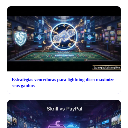
Estratégias vencedoras para lightning dice: maximize
seus ganhos