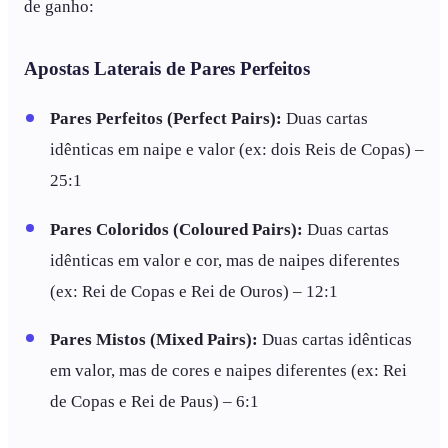
de ganho:
Apostas Laterais de Pares Perfeitos
Pares Perfeitos (Perfect Pairs):
Duas cartas
idênticas em naipe e valor (ex: dois Reis de Copas) –
25:1
Pares Coloridos (Coloured Pairs):
Duas cartas
idênticas em valor e cor, mas de naipes diferentes
(ex: Rei de Copas e Rei de Ouros) – 12:1
Pares Mistos (Mixed Pairs):
Duas cartas idênticas
em valor, mas de cores e naipes diferentes (ex: Rei
de Copas e Rei de Paus) – 6:1