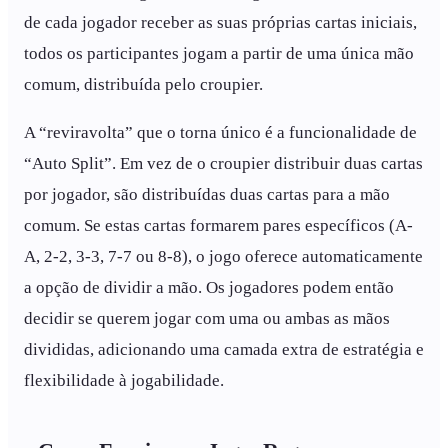
de cada jogador receber as suas próprias cartas iniciais,
todos os participantes jogam a partir de uma única mão
comum, distribuída pelo croupier.
A “reviravolta” que o torna único é a funcionalidade de
“Auto Split”. Em vez de o croupier distribuir duas cartas
por jogador, são distribuídas duas cartas para a mão
comum. Se estas cartas formarem pares específicos (A-
A, 2-2, 3-3, 7-7 ou 8-8), o jogo oferece automaticamente
a opção de dividir a mão. Os jogadores podem então
decidir se querem jogar com uma ou ambas as mãos
divididas, adicionando uma camada extra de estratégia e
flexibilidade à jogabilidade.