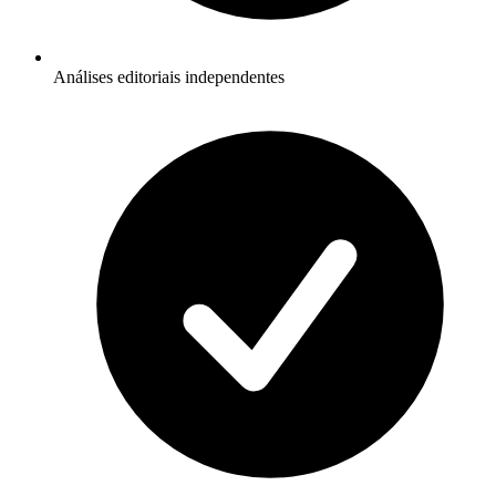
Análises editoriais independentes