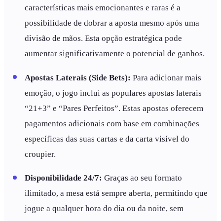
características mais emocionantes e raras é a
possibilidade de dobrar a aposta mesmo após uma
divisão de mãos. Esta opção estratégica pode
aumentar significativamente o potencial de ganhos.
Apostas Laterais (Side Bets):
Para adicionar mais
emoção, o jogo inclui as populares apostas laterais
“21+3” e “Pares Perfeitos”. Estas apostas oferecem
pagamentos adicionais com base em combinações
específicas das suas cartas e da carta visível do
croupier.
Disponibilidade 24/7:
Graças ao seu formato
ilimitado, a mesa está sempre aberta, permitindo que
jogue a qualquer hora do dia ou da noite, sem