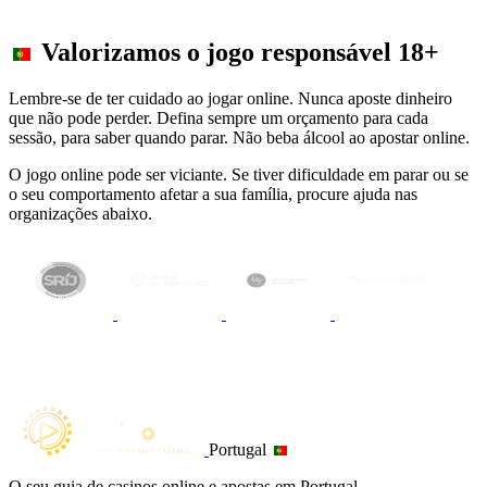
Valorizamos o jogo responsável
18+
Lembre-se de ter cuidado ao jogar online. Nunca aposte dinheiro
que não pode perder. Defina sempre um orçamento para cada
sessão, para saber quando parar. Não beba álcool ao apostar online.
O jogo online pode ser viciante. Se tiver dificuldade em parar ou se
o seu comportamento afetar a sua família, procure ajuda nas
organizações abaixo.
Portugal
O seu guia de casinos online e apostas em Portugal