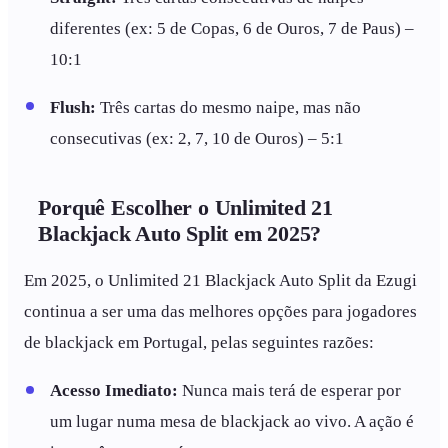
diferentes (ex: 5 de Copas, 6 de Ouros, 7 de Paus) –
10:1
Flush:
Três cartas do mesmo naipe, mas não
consecutivas (ex: 2, 7, 10 de Ouros) – 5:1
Porquê Escolher o Unlimited 21
Blackjack Auto Split em 2025?
Em 2025, o Unlimited 21 Blackjack Auto Split da Ezugi
continua a ser uma das melhores opções para jogadores
de blackjack em Portugal, pelas seguintes razões:
Acesso Imediato:
Nunca mais terá de esperar por
um lugar numa mesa de blackjack ao vivo. A ação é