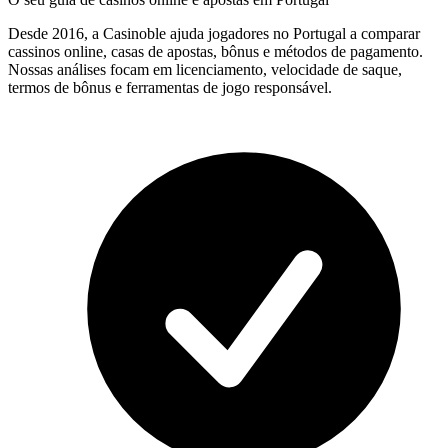
Desde 2016, a Casinoble ajuda jogadores no Portugal a comparar
cassinos online, casas de apostas, bônus e métodos de pagamento.
Nossas análises focam em licenciamento, velocidade de saque,
termos de bônus e ferramentas de jogo responsável.