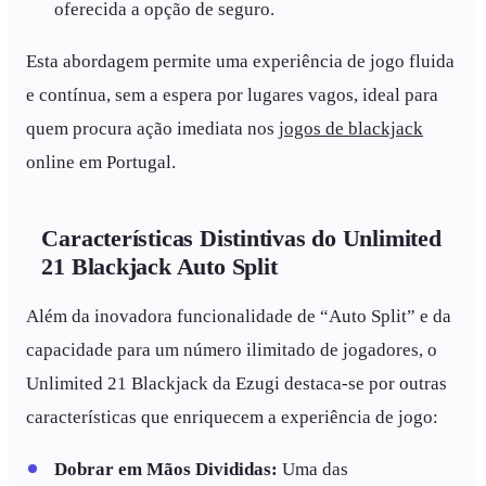
oferecida a opção de seguro.
Esta abordagem permite uma experiência de jogo fluida
e contínua, sem a espera por lugares vagos, ideal para
quem procura ação imediata nos
jogos de blackjack
online em Portugal.
Características Distintivas do Unlimited
21 Blackjack Auto Split
Além da inovadora funcionalidade de “Auto Split” e da
capacidade para um número ilimitado de jogadores, o
Unlimited 21 Blackjack da Ezugi destaca-se por outras
características que enriquecem a experiência de jogo:
Dobrar em Mãos Divididas:
Uma das