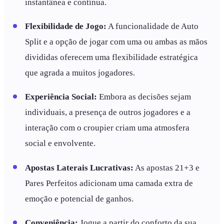
instantânea e contínua.
Flexibilidade de Jogo:
A funcionalidade de Auto
Split e a opção de jogar com uma ou ambas as mãos
divididas oferecem uma flexibilidade estratégica
que agrada a muitos jogadores.
Experiência Social:
Embora as decisões sejam
individuais, a presença de outros jogadores e a
interação com o croupier criam uma atmosfera
social e envolvente.
Apostas Laterais Lucrativas:
As apostas 21+3 e
Pares Perfeitos adicionam uma camada extra de
emoção e potencial de ganhos.
Conveniência:
Jogue a partir do conforto da sua